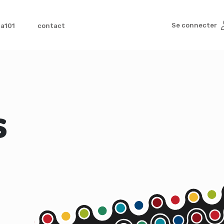
Se connecter
ta101
contact
s